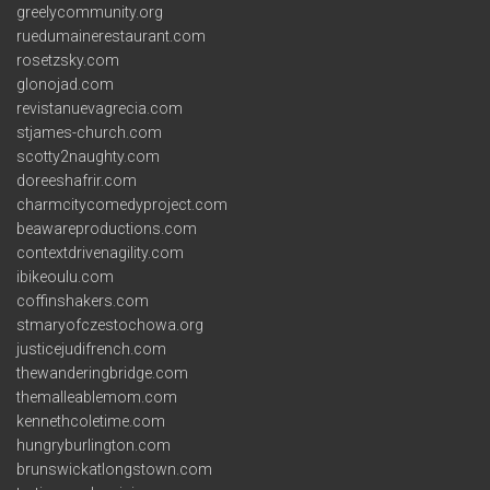
greelycommunity.org
ruedumainerestaurant.com
rosetzsky.com
glonojad.com
revistanuevagrecia.com
stjames-church.com
scotty2naughty.com
doreeshafrir.com
charmcitycomedyproject.com
beawareproductions.com
contextdrivenagility.com
ibikeoulu.com
coffinshakers.com
stmaryofczestochowa.org
justicejudifrench.com
thewanderingbridge.com
themalleablemom.com
kennethcoletime.com
hungryburlington.com
brunswickatlongstown.com