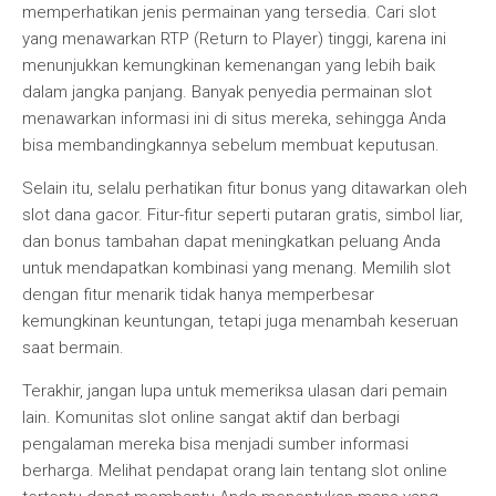
memperhatikan jenis permainan yang tersedia. Cari slot
yang menawarkan RTP (Return to Player) tinggi, karena ini
menunjukkan kemungkinan kemenangan yang lebih baik
dalam jangka panjang. Banyak penyedia permainan slot
menawarkan informasi ini di situs mereka, sehingga Anda
bisa membandingkannya sebelum membuat keputusan.
Selain itu, selalu perhatikan fitur bonus yang ditawarkan oleh
slot dana gacor. Fitur-fitur seperti putaran gratis, simbol liar,
dan bonus tambahan dapat meningkatkan peluang Anda
untuk mendapatkan kombinasi yang menang. Memilih slot
dengan fitur menarik tidak hanya memperbesar
kemungkinan keuntungan, tetapi juga menambah keseruan
saat bermain.
Terakhir, jangan lupa untuk memeriksa ulasan dari pemain
lain. Komunitas slot online sangat aktif dan berbagi
pengalaman mereka bisa menjadi sumber informasi
berharga. Melihat pendapat orang lain tentang slot online