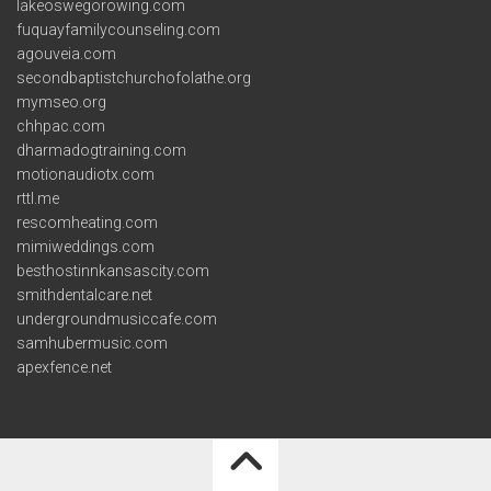
lakeoswegorowing.com
fuquayfamilycounseling.com
agouveia.com
secondbaptistchurchofolathe.org
mymseo.org
chhpac.com
dharmadogtraining.com
motionaudiotx.com
rttl.me
rescomheating.com
mimiweddings.com
besthostinnkansascity.com
smithdentalcare.net
undergroundmusiccafe.com
samhubermusic.com
apexfence.net