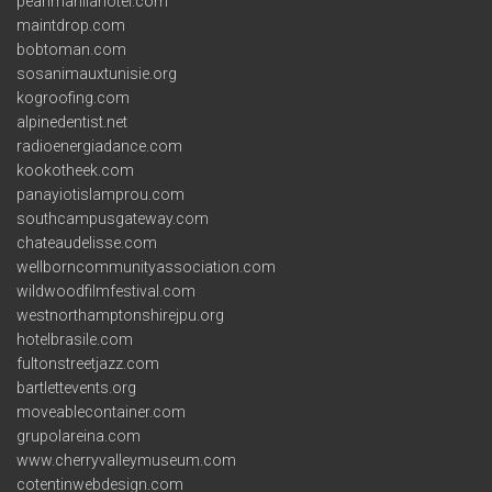
pearlmanilahotel.com
maintdrop.com
bobtoman.com
sosanimauxtunisie.org
kogroofing.com
alpinedentist.net
radioenergiadance.com
kookotheek.com
panayiotislamprou.com
southcampusgateway.com
chateaudelisse.com
wellborncommunityassociation.com
wildwoodfilmfestival.com
westnorthamptonshirejpu.org
hotelbrasile.com
fultonstreetjazz.com
bartlettevents.org
moveablecontainer.com
grupolareina.com
www.cherryvalleymuseum.com
cotentinwebdesign.com