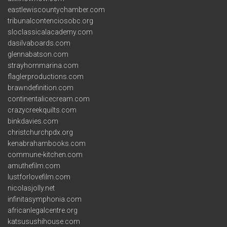
eastlewiscountychamber.com
tribunalcontenciosobc.org
sloclassicalacademy.com
dasilvaboards.com
glennabatson.com
strayhornmarina.com
flaglerproductions.com
brawndefinition.com
continentalicecream.com
crazycreekquilts.com
binkdavies.com
christchurchpdx.org
kenabrahambooks.com
commune-kitchen.com
amuthefilm.com
lustforlovefilm.com
nicolasjolly.net
infinitasymphonia.com
africanlegalcentre.org
katsusushihouse.com