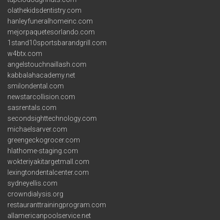
olathekidsdentistry.com
hanleyfuneralhomeinc.com
mejorpaquetesorlando.com
1stand10sportsbarandgrill.com
w4btx.com
angelstouchnaillash.com
kabbalahacademy.net
smilondental.com
newstarcollision.com
sasrentals.com
secondsighttechnology.com
michaelsarver.com
greengeckogrocer.com
hlathome-staging.com
wokteriyakitargetmall.com
lexingtondentalcenter.com
sydneyellis.com
crowndialysis.org
restauranttrainingprogram.com
allamericanpoolservice.net