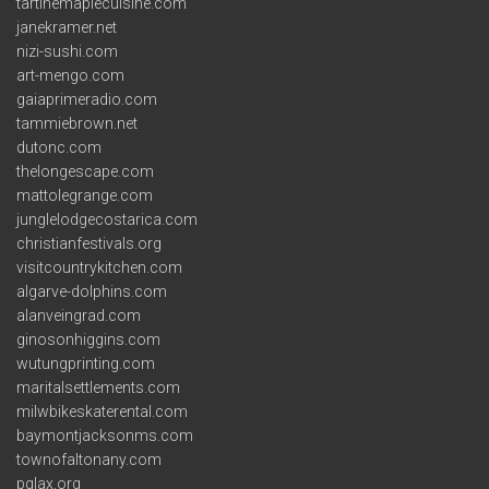
tartinemaplecuisine.com
janekramer.net
nizi-sushi.com
art-mengo.com
gaiaprimeradio.com
tammiebrown.net
dutonc.com
thelongescape.com
mattolegrange.com
junglelodgecostarica.com
christianfestivals.org
visitcountrykitchen.com
algarve-dolphins.com
alanveingrad.com
ginosonhiggins.com
wutungprinting.com
maritalsettlements.com
milwbikeskaterental.com
baymontjacksonms.com
townofaltonany.com
pglax.org