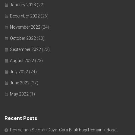
January 2023
(22)
December 2022
(26)
November 2022
(24)
October 2022
(23)
September 2022
(22)
August 2022
(23)
July 2022
(24)
June 2022
(27)
May 2022
(1)
Recent Posts
Permainan Setoran Daya: Cara Bijak bagi Pemain Indosat