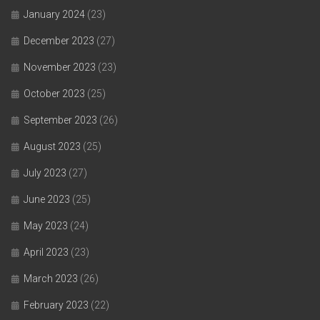
January 2024
(23)
December 2023
(27)
November 2023
(23)
October 2023
(25)
September 2023
(26)
August 2023
(25)
July 2023
(27)
June 2023
(25)
May 2023
(24)
April 2023
(23)
March 2023
(26)
February 2023
(22)