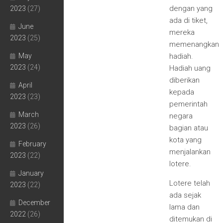
dengan yang
2023
(27)
ada di tiket,
June
mereka
2023
(25)
memenangkan
May
hadiah.
2023
(24)
Hadiah uang
diberikan
April
kepada
2023
(23)
pemerintah
March
negara
2023
(26)
bagian atau
kota yang
February
menjalankan
2023
(22)
lotere.
January
Lotere telah
2023
(22)
ada sejak
December
lama dan
2022
(26)
ditemukan di