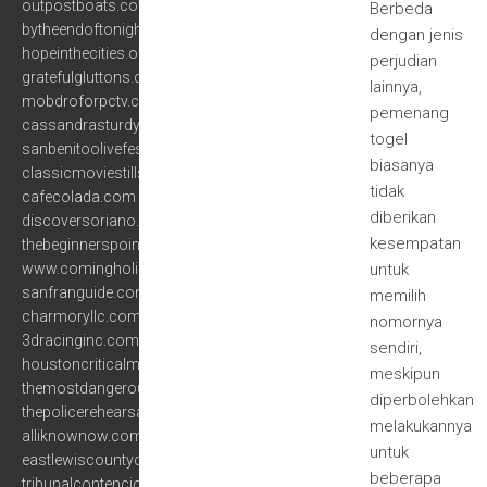
outpostboats.com
Berbeda
bytheendoftonight.com
dengan jenis
hopeinthecities.org
perjudian
gratefulgluttons.com
lainnya,
mobdroforpctv.com
pemenang
cassandrasturdy.com
togel
sanbenitoolivefestival.com
biasanya
classicmoviestills.com
tidak
cafecolada.com
diberikan
discoversoriano.com
kesempatan
thebeginnerspoint.com
www.comingholidays.net
untuk
sanfranguide.com
memilih
charmoryllc.com
nomornya
3dracinginc.com
sendiri,
houstoncriticalmass.com
meskipun
themostdangerousanimalofall.com
diperbolehkan
thepolicerehearsals.com
melakukannya
alliknownow.com
untuk
eastlewiscountychamber.com
beberapa
tribunalcontenciosobc.org