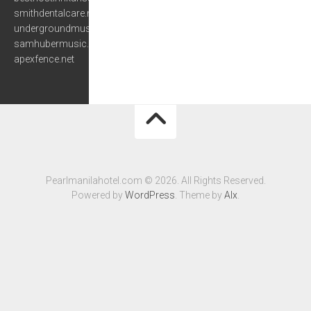
smithdentalcare.net
undergroundmusiccafe.com
samhubermusic.com
apexfence.net
Pearlmanilahotel.com © 2026. All Rights Reserved.
Powered by
WordPress
. Theme by
Alx
.