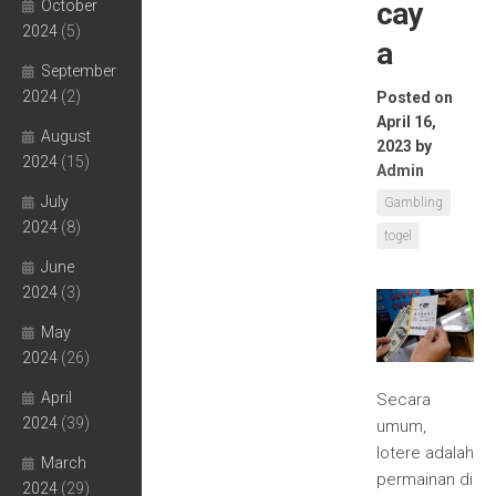
cay
October
2024
(5)
a
September
2024
(2)
Posted on
April 16,
August
2023
by
2024
(15)
Admin
July
Gambling
2024
(8)
togel
June
2024
(3)
May
2024
(26)
April
Secara
2024
(39)
umum,
lotere adalah
March
permainan di
2024
(29)