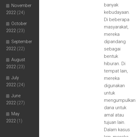
banyak
November
kebudayaan.
2022
(24)
Di beberapa
October
masyarakat,
2022
(23)
mereka
dipandang
September
2022
(22)
sebagai
bentuk
August
hiburan.
Di
2022
(23)
tempat lain,
July
mereka
2022
(24)
digunakan
untuk
June
mengumpulkan
2022
(27)
dana untuk
May
amal atau
2022
(1)
tujuan lain.
Dalam kasus