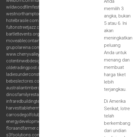
wellborncommunityassociation.com
Anda
wildwoodfilmfestival.com
memilih 3
westnorthamptonshirejpu.org
angka, bukan
hotelbrasile.com
5 atau 6. Ini
fultonstreetjazz.com
akan
bartlettevents.org
meningkatkan
moveablecontainer.com
peluang
grupolareina.com
Anda untuk
www.cherryvalleymuseum.com
menang dan
cotentinwebdesign.com
membuat
oldetradingpost.com
ladiesunderconstruction.org
harga tiket
bebeslectores.com
lebih
australiantimberoil.net
terjangkau.
dinosfamilyrestaurant.net
Di Amerika
infraredbuildingtechnologies.com
harvesttablehermann.com
Serikat, lotre
carrosdegolfclub.com
telah
energydevelopmentassociates.com
berkembang
floraandfarmer.com
dari undian
s3fsolutions.com