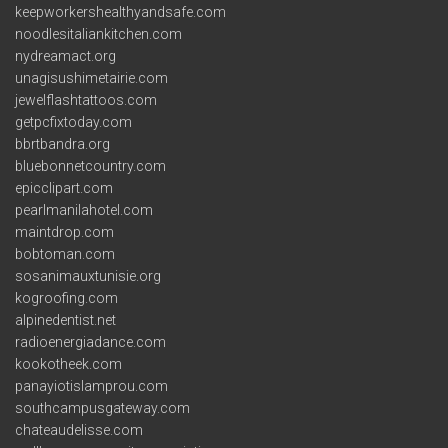
keepworkershealthyandsafe.com
noodlesitaliankitchen.com
nydreamact.org
unagisushimetairie.com
jewelflashtattoos.com
getpcfixtoday.com
bbrtbandra.org
bluebonnetcountry.com
epicclipart.com
pearlmanilahotel.com
maintdrop.com
bobtoman.com
sosanimauxtunisie.org
kogroofing.com
alpinedentist.net
radioenergiadance.com
kookotheek.com
panayiotislamprou.com
southcampusgateway.com
chateaudelisse.com