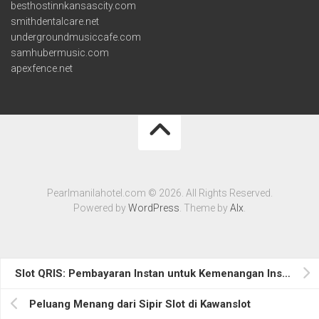
besthostinnkansascity.com
smithdentalcare.net
undergroundmusiccafe.com
samhubermusic.com
apexfence.net
Pearlmanilahotel.com © 2026. All Rights Reserved.
Powered by
WordPress
. Theme by
Alx
.
Slot QRIS: Pembayaran Instan untuk Kemenangan Instan
Peluang Menang dari Sipir Slot di Kawanslot