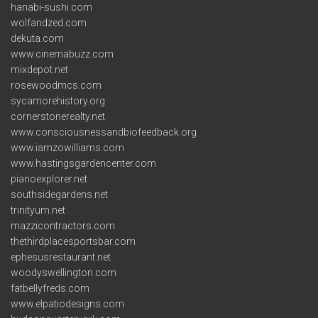
hanabi-sushi.com
wolfandzed.com
dekuta.com
www.cinemabuzz.com
mixdepot.net
rosewoodmcs.com
sycamorehistory.org
cornerstonerealty.net
www.consciousnessandbiofeedback.org
www.iamzowilliams.com
www.hastingsgardencenter.com
pianoexplorer.net
southsidegardens.net
trinityum.net
mazzicontractors.com
thethirdplacesportsbar.com
ephesusrestaurant.net
woodyswellington.com
fatbellyfreds.com
www.elpatiodesigns.com