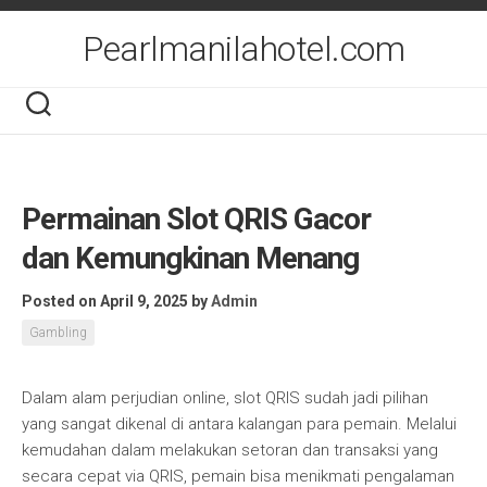
Skip
to
Pearlmanilahotel.com
content
Permainan Slot QRIS Gacor
dan Kemungkinan Menang
Posted on April 9, 2025
by
Admin
Gambling
Dalam alam perjudian online, slot QRIS sudah jadi pilihan
yang sangat dikenal di antara kalangan para pemain. Melalui
kemudahan dalam melakukan setoran dan transaksi yang
secara cepat via QRIS, pemain bisa menikmati pengalaman