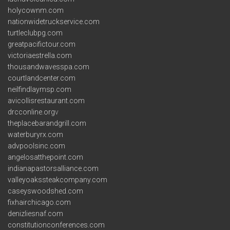
holycownm.com
nationwidetruckservice.com
turtleclubpg.com
greatpacifictour.com
victoriaestrella.com
thousandwavesspa.com
courtlandcenter.com
neilfindlaymsp.com
avicollisrestaurant.com
drcconline.org
v
theplacebarandgrill.com
waterburyrx.com
advpoolsinc.com
angelosatthepoint.com
indianapastorsalliance.com
valleyoakssteakcompany.com
caseyswoodshed.com
fixhairchicago.com
denizliesnaf.com
constitutionconferences.com