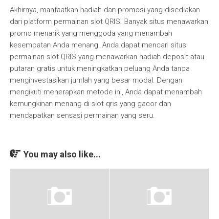
Akhirnya, manfaatkan hadiah dan promosi yang disediakan
dari platform permainan slot QRIS. Banyak situs menawarkan
promo menarik yang menggoda yang menambah
kesempatan Anda menang. Anda dapat mencari situs
permainan slot QRIS yang menawarkan hadiah deposit atau
putaran gratis untuk meningkatkan peluang Anda tanpa
menginvestasikan jumlah yang besar modal. Dengan
mengikuti menerapkan metode ini, Anda dapat menambah
kemungkinan menang di slot qris yang gacor dan
mendapatkan sensasi permainan yang seru.
You may also like...