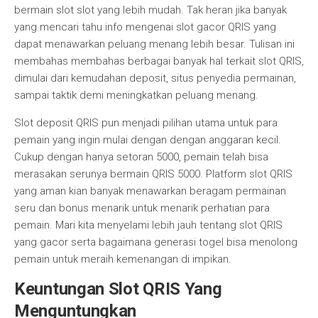
bermain slot slot yang lebih mudah. Tak heran jika banyak
yang mencari tahu info mengenai slot gacor QRIS yang
dapat menawarkan peluang menang lebih besar. Tulisan ini
membahas membahas berbagai banyak hal terkait slot QRIS,
dimulai dari kemudahan deposit, situs penyedia permainan,
sampai taktik demi meningkatkan peluang menang.
Slot deposit QRIS pun menjadi pilihan utama untuk para
pemain yang ingin mulai dengan dengan anggaran kecil.
Cukup dengan hanya setoran 5000, pemain telah bisa
merasakan serunya bermain QRIS 5000. Platform slot QRIS
yang aman kian banyak menawarkan beragam permainan
seru dan bonus menarik untuk menarik perhatian para
pemain. Mari kita menyelami lebih jauh tentang slot QRIS
yang gacor serta bagaimana generasi togel bisa menolong
pemain untuk meraih kemenangan di impikan.
Keuntungan Slot QRIS Yang
Menguntungkan