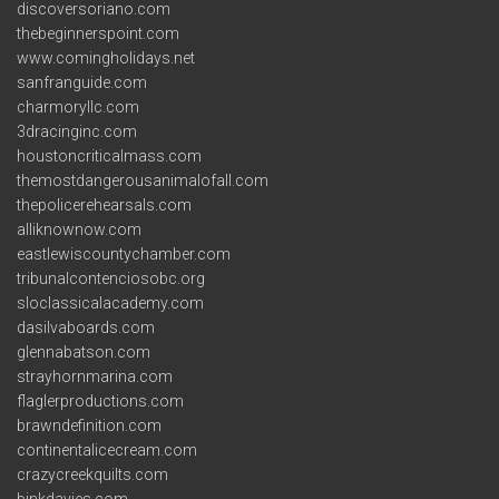
discoversoriano.com
thebeginnerspoint.com
www.comingholidays.net
sanfranguide.com
charmoryllc.com
3dracinginc.com
houstoncriticalmass.com
themostdangerousanimalofall.com
thepolicerehearsals.com
alliknownow.com
eastlewiscountychamber.com
tribunalcontenciosobc.org
sloclassicalacademy.com
dasilvaboards.com
glennabatson.com
strayhornmarina.com
flaglerproductions.com
brawndefinition.com
continentalicecream.com
crazycreekquilts.com
binkdavies.com