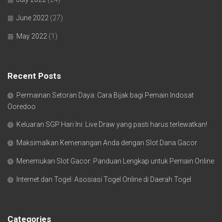
June 2022
(27)
May 2022
(1)
Recent Posts
Permainan Setoran Daya: Cara Bijak bagi Pemain Indosat
Ooredoo
Keluaran SGP Hari Ini: Live Draw yang pasti harus terlewatkan!
Maksimalkan Kemenangan Anda dengan Slot Dana Gacor
Menemukan Slot Gacor: Panduan Lengkap untuk Pemain Online
Internet dan Togel: Asosiasi Togel Online di Daerah Togel
Categories