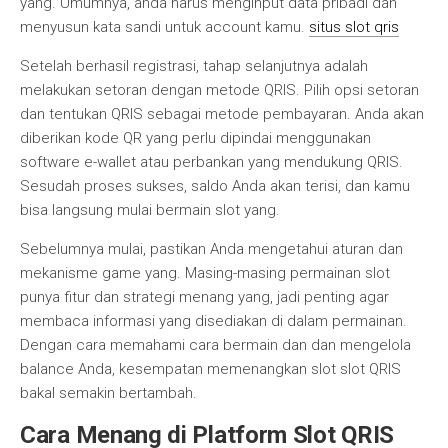
yang. Umumnya, anda harus menginput data pribadi dan
menyusun kata sandi untuk account kamu.
situs slot qris
Setelah berhasil registrasi, tahap selanjutnya adalah
melakukan setoran dengan metode QRIS. Pilih opsi setoran
dan tentukan QRIS sebagai metode pembayaran. Anda akan
diberikan kode QR yang perlu dipindai menggunakan
software e-wallet atau perbankan yang mendukung QRIS.
Sesudah proses sukses, saldo Anda akan terisi, dan kamu
bisa langsung mulai bermain slot yang.
Sebelumnya mulai, pastikan Anda mengetahui aturan dan
mekanisme game yang. Masing-masing permainan slot
punya fitur dan strategi menang yang, jadi penting agar
membaca informasi yang disediakan di dalam permainan.
Dengan cara memahami cara bermain dan dan mengelola
balance Anda, kesempatan memenangkan slot slot QRIS
bakal semakin bertambah.
Cara Menang di Platform Slot QRIS